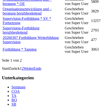
5809
beratung * OE
von Super User
Organisationsentwicklung und –
Geschrieben
3829
beratung berufsbegleitend
von Super User
Supervision-Fortbildung * SV *
Geschrieben
13257
Fortsetzung
von Super User
Supervision-Fortbildung
Geschrieben
2793
berufsbegleitend
von Super User
20260307 Fortbildung Weiterbildung
Geschrieben
477
Supervision
von Super User
Geschrieben
Fortbildung * Tapping
3063
von Super User
Seite 1 von 2
Start
Zurück
1
2
Weiter
Ende
Unterkategorien
Seminare
COA
TA
BO
SB