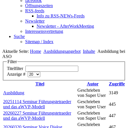
facebook
Öffnungszeiten
RSS-feeds
Info zu RSS-NEWs-Feeds
Newsletter
Newsletter - AfterWorkMeeting
Interessensvertretung
Suche
Sitemap / Index
Aktuelle Seite:
Home
Ausbildungsangebot
Inhalte
Ausbildung bei
ASO
Filter
Titelfilter
Anzeige #
Titel
Autor
Zugriffe
Geschrieben
Ausbildung
3149
von Super User
20251114 Seminar Führungstetraeder
Geschrieben
445
und das aWVP-Modell
von Super User
20260227 Seminar Führungstetraeder
Geschrieben
447
und das aWVP-Modell
von Super User
Geschrieben
20260320 Seminar Voice Dialog
467