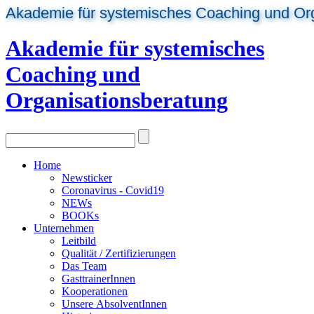
Akademie für systemisches Coaching und Or
Akademie für systemisches
Coaching und
Organisationsberatung
Home
Newsticker
Coronavirus - Covid19
NEWs
BOOKs
Unternehmen
Leitbild
Qualität / Zertifizierungen
Das Team
GasttrainerInnen
Kooperationen
Unsere AbsolventInnen