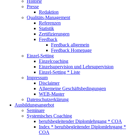
Historie
Presse
Redaktion
Qualitäts-Management
Referenzen
Statistik
Zertifizierungen
Feedback
Feedback allgemein
Feedback Homepage
Einzel-Setting
Einzelcoaching
Einzelsupervision und Lehrsupervision
Einzel-Setting * Liste
Impressum
Disclaimer
Allgemeine Geschäftsbedingungen
WEB-Master
Datenschutzerklärung
Ausbildungsangebot
Seminare
Systemisches Coaching
berufsbegleitender Diplomlehrgang * COA
Index * berufsbegleitender Diplomlehrgang *
COA