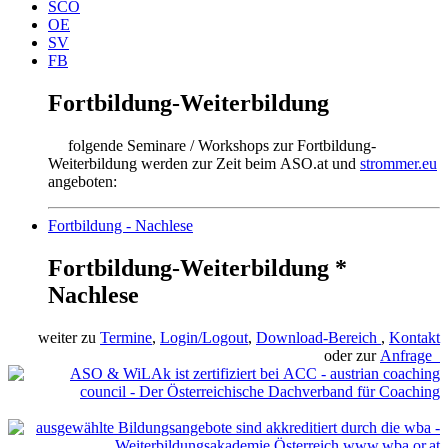
SCO
OE
SV
FB
Fortbildung-Weiterbildung
folgende Seminare / Workshops zur Fortbildung-
Weiterbildung werden zur Zeit beim ASO.at und
strommer.eu
angeboten:
Fortbildung - Nachlese
Fortbildung-Weiterbildung *
Nachlese
weiter zu
Termine
,
Login/Logout
,
Download-Bereich
,
Kontakt
oder zur
Anfrage