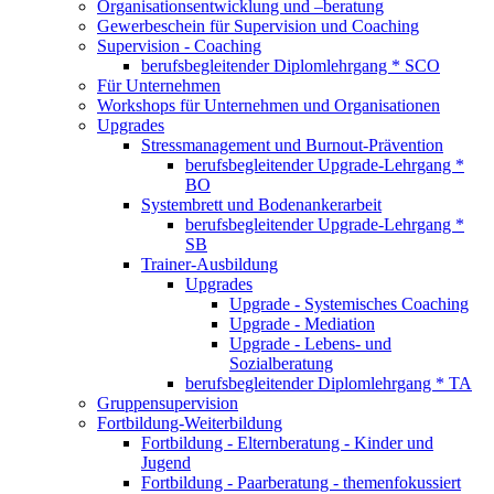
Organisationsentwicklung und –beratung
Gewerbeschein für Supervision und Coaching
Supervision - Coaching
berufsbegleitender Diplomlehrgang * SCO
Für Unternehmen
Workshops für Unternehmen und Organisationen
Upgrades
Stressmanagement und Burnout-Prävention
berufsbegleitender Upgrade-Lehrgang *
BO
Systembrett und Bodenankerarbeit
berufsbegleitender Upgrade-Lehrgang *
SB
Trainer-Ausbildung
Upgrades
Upgrade - Systemisches Coaching
Upgrade - Mediation
Upgrade - Lebens- und
Sozialberatung
berufsbegleitender Diplomlehrgang * TA
Gruppensupervision
Fortbildung-Weiterbildung
Fortbildung - Elternberatung - Kinder und
Jugend
Fortbildung - Paarberatung - themenfokussiert