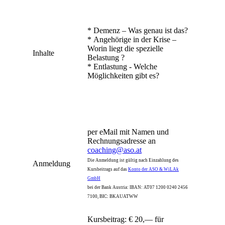
* Demenz – Was genau ist das?
* Angehörige in der Krise –
Worin liegt die spezielle
Inhalte
Belastung ?
* Entlastung - Welche
Möglichkeiten gibt es?
per eMail mit Namen und
Rechnungsadresse an
coaching@aso.at
Die Anmeldung ist gültig nach Einzahlung des
Anmeldung
Kursbeitrags auf das
Konto der ASO & WiLAk
GmbH
bei der Bank Austria: IBAN: AT07 1200 0240 2456
7100, BIC: BKAUATWW
Kursbeitrag: € 20,— für