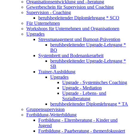
Organisationsentwicklung und –beratung
Gewerbeschein für Supervision und Coaching
Supervision - Coaching
berufsbegleitender Diplomlehrgang * SCO
Für Unternehmen
Workshops für Unternehmen und Organisationen
Upgrades
Stressmanagement und Burnout-Prävention
berufsbegleitender Upgrade-Lehrgang *
BO
Systembrett und Bodenankerarbeit
berufsbegleitender Upgrade-Lehrgang *
SB
Trainer-Ausbildung
Upgrades
Upgrade - Systemisches Coaching
Upgrade - Mediation
Upgrade - Lebens- und
Sozialberatung
berufsbegleitender Diplomlehrgang * TA
Gruppensupervision
Fortbildung-Weiterbildung
Fortbildung - Elternberatung - Kinder und
Jugend
Fortbildung - Paarberatung - themenfokussiert