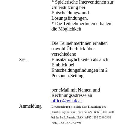
* Spielerische Interventionen zur
Unterstützung bei
Entscheidungs- und
Lösungsfindungen.
* Die TeilnehmerInnen erhalten
die Möglichkeit
Die TeilnehmerInnen erhalten
sowohl Überblick über
verschiedene
Ziel
Einsatzmöglichkeiten als auch
Einblick bei
Entscheidungsfindungen im 2
Personen-Setting.
per eMail mit Namen und
Rechnungsadresse an
office@wilak.at
Anmeldung
Die Anmeldung ist gültig nach Einzahlung des
Kursbeitrags auf das Konto der ASO & WiLAk GmbH
bei der Bank Austria: IBAN: AT07 1200 0240 2456
7100, BIC: BKAUATWW