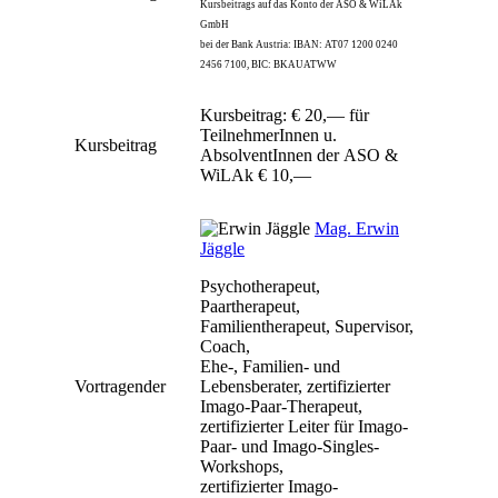
Kursbeitrags auf das Konto der ASO & WiLAk
GmbH
bei der Bank Austria: IBAN: AT07 1200 0240
2456 7100, BIC: BKAUATWW
Kursbeitrag: € 20,— für
TeilnehmerInnen u.
Kursbeitrag
AbsolventInnen der ASO &
WiLAk € 10,—
Mag. Erwin
Jäggle
Psychotherapeut,
Paartherapeut,
Familientherapeut, Supervisor,
Coach,
Ehe-, Familien- und
Vortragender
Lebensberater, zertifizierter
Imago-Paar-Therapeut,
zertifizierter Leiter für Imago-
Paar- und Imago-Singles-
Workshops,
zertifizierter Imago-