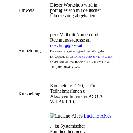
Dieser Workshop wird in
Hinweis
portugiesisch mit deutscher
Übersetzung abgehalten.
per eMail mit Namen und
Rechnungsadresse an
coaching@aso.at
Anmeldung
Die Anmeldung ist gültig nach Einzahlung des
Kursbeitrags auf das
Konto der ASO & WiLAk GmbH
bei der Bank Austria: IBAN: AT07 1200 0240 2456
7100, BIC: BKAUATWW
Kursbeitrag: € 20,— für
TeilnehmerInnen u.
Kursbeitrag
AbsolventInnen der ASO &
WiLAk € 10,—
Luciano Alves
... ist Systemischer
Familientherapeut,