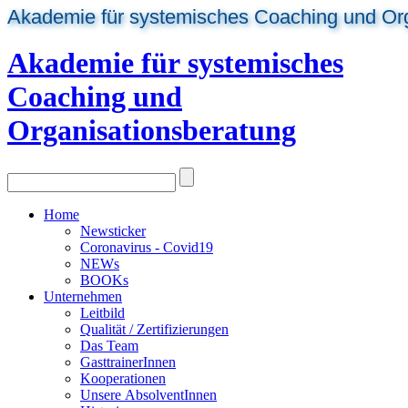
Akademie für systemisches Coaching und Or
Akademie für systemisches
Coaching und
Organisationsberatung
Home
Newsticker
Coronavirus - Covid19
NEWs
BOOKs
Unternehmen
Leitbild
Qualität / Zertifizierungen
Das Team
GasttrainerInnen
Kooperationen
Unsere AbsolventInnen