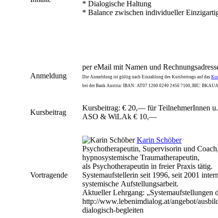
* Dialogische Haltung
* Balance zwischen individueller Einzigarti
per eMail mit Namen und Rechnungsadress
Anmeldung
Die Anmeldung ist gültig nach Einzahlung des Kursbeitrags auf das
Ko
bei der Bank Austria: IBAN: AT07 1200 0240 2456 7100, BIC: BK
Kursbeitrag: € 20,— für TeilnehmerInnen u
Kursbeitrag
ASO & WiLAk € 10,—
Karin Schöber
Psychotherapeutin, Supervisorin und Coach
hypnosystemische Traumatherapeutin,
als Psychotherapeutin in freier Praxis tätig.
Vortragende
Systemaufstellerin seit 1996, seit 2001 inter
systemische Aufstellungsarbeit.
Aktueller Lehrgang: „Systemaufstellungen d
http://www.lebenimdialog.at/angebot/ausbil
dialogisch-begleiten