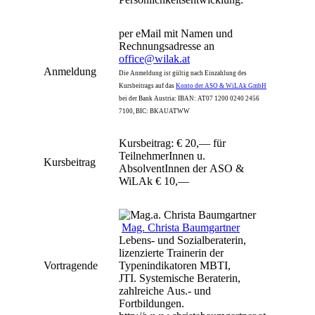
per eMail mit Namen und
Rechnungsadresse an
office@wilak.at
Anmeldung
Die Anmeldung ist gültig nach Einzahlung des
Kursbeitrags auf das
Konto der ASO & WiLAk GmbH
bei der Bank Austria: IBAN: AT07 1200 0240 2456
7100, BIC: BKAUATWW
Kursbeitrag: € 20,— für
TeilnehmerInnen u.
Kursbeitrag
AbsolventInnen der ASO &
WiLAk € 10,—
Mag. Christa Baumgartner
Lebens- und Sozialberaterin,
lizenzierte Trainerin der
Vortragende
Typenindikatoren MBTI,
JTI. Systemische Beraterin,
zahlreiche Aus.- und
Fortbildungen.