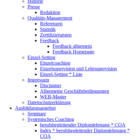
Historie
Presse
Redaktion
Qualitäts-Management
Referenzen
Statistik
Zertifizierungen
Feedback
Feedback allgemein
Feedback Homepage
Einzel-Setting
Einzelcoaching
Einzelsupervision und Lehrsupervision
Einzel-Setting * Liste
Impressum
Disclaimer
Allgemeine Geschäftsbedingungen
WEB-Master
Datenschutzerklärung
Ausbildungsangebot
Seminare
Systemisches Coaching
berufsbegleitender Diplomlehrgang * COA
Index * berufsbegleitender Diplomlehrgang *
COA