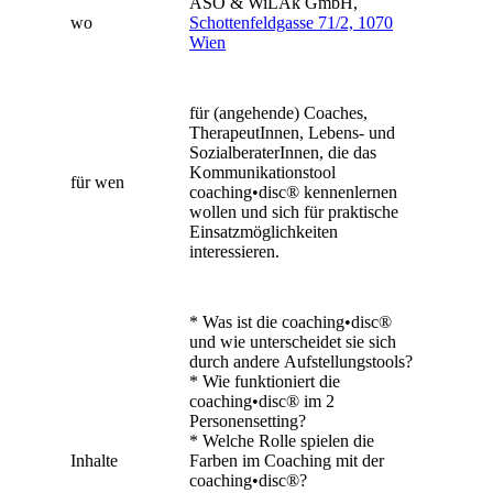
ASO & WiLAk GmbH,
wo
Schottenfeldgasse 71/2, 1070
Wien
für (angehende) Coaches,
TherapeutInnen, Lebens- und
SozialberaterInnen, die das
Kommunikationstool
für wen
coaching•disc® kennenlernen
wollen und sich für praktische
Einsatzmöglichkeiten
interessieren.
* Was ist die coaching•disc®
und wie unterscheidet sie sich
durch andere Aufstellungstools?
* Wie funktioniert die
coaching•disc® im 2
Personensetting?
* Welche Rolle spielen die
Inhalte
Farben im Coaching mit der
coaching•disc®?