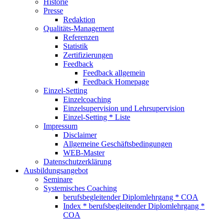
Historie
Presse
Redaktion
Qualitäts-Management
Referenzen
Statistik
Zertifizierungen
Feedback
Feedback allgemein
Feedback Homepage
Einzel-Setting
Einzelcoaching
Einzelsupervision und Lehrsupervision
Einzel-Setting * Liste
Impressum
Disclaimer
Allgemeine Geschäftsbedingungen
WEB-Master
Datenschutzerklärung
Ausbildungsangebot
Seminare
Systemisches Coaching
berufsbegleitender Diplomlehrgang * COA
Index * berufsbegleitender Diplomlehrgang *
COA