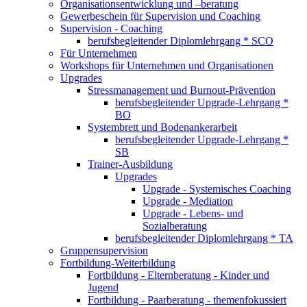
Organisationsentwicklung und –beratung
Gewerbeschein für Supervision und Coaching
Supervision - Coaching
berufsbegleitender Diplomlehrgang * SCO
Für Unternehmen
Workshops für Unternehmen und Organisationen
Upgrades
Stressmanagement und Burnout-Prävention
berufsbegleitender Upgrade-Lehrgang *
BO
Systembrett und Bodenankerarbeit
berufsbegleitender Upgrade-Lehrgang *
SB
Trainer-Ausbildung
Upgrades
Upgrade - Systemisches Coaching
Upgrade - Mediation
Upgrade - Lebens- und
Sozialberatung
berufsbegleitender Diplomlehrgang * TA
Gruppensupervision
Fortbildung-Weiterbildung
Fortbildung - Elternberatung - Kinder und
Jugend
Fortbildung - Paarberatung - themenfokussiert