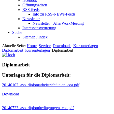
facebook
Öffnungszeiten
RSS-feeds
Info zu RSS-NEWs-Feeds
Newsletter
Newsletter - AfterWorkMeeting
Interessensvertretung
Suche
Sitemap / Index
Aktuelle Seite:
Home
Service
Downloads
Kursunterlagen
Diplomarbeit
Kursunterlagen
Diplomarbeit
Diplomarbeit
Unterlagen für die Diplomarbeit:
20140102_aso_diplomarbeitsrichtlinien_coa.pdf
Download
20140723_aso_diplombedingungen_coa.pdf