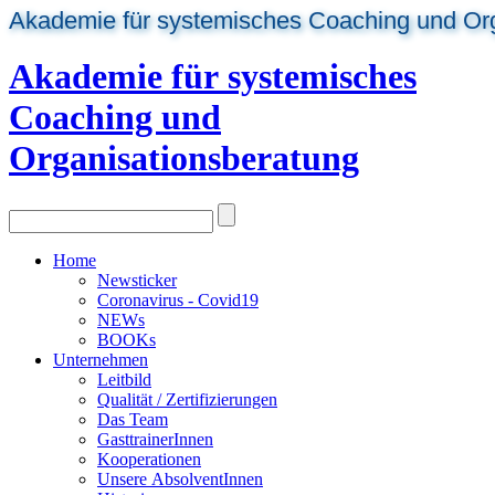
Akademie für systemisches Coaching und Or
Akademie für systemisches
Coaching und
Organisationsberatung
Home
Newsticker
Coronavirus - Covid19
NEWs
BOOKs
Unternehmen
Leitbild
Qualität / Zertifizierungen
Das Team
GasttrainerInnen
Kooperationen
Unsere AbsolventInnen