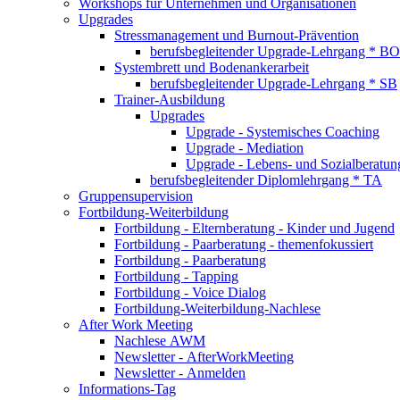
Workshops für Unternehmen und Organisationen
Upgrades
Stressmanagement und Burnout-Prävention
berufsbegleitender Upgrade-Lehrgang * BO
Systembrett und Bodenankerarbeit
berufsbegleitender Upgrade-Lehrgang * SB
Trainer-Ausbildung
Upgrades
Upgrade - Systemisches Coaching
Upgrade - Mediation
Upgrade - Lebens- und Sozialberatun
berufsbegleitender Diplomlehrgang * TA
Gruppensupervision
Fortbildung-Weiterbildung
Fortbildung - Elternberatung - Kinder und Jugend
Fortbildung - Paarberatung - themenfokussiert
Fortbildung - Paarberatung
Fortbildung - Tapping
Fortbildung - Voice Dialog
Fortbildung-Weiterbildung-Nachlese
After Work Meeting
Nachlese AWM
Newsletter - AfterWorkMeeting
Newsletter - Anmelden
Informations-Tag