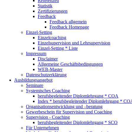
Referenzen
Statistik
Zertifizierungen
Feedback
Feedback allgemein
Feedback Homepage
Einzel-Setting
Einzelcoaching
Einzelsupervision und Lehrsupervision
Einzel-Setting * Liste
Impressum
Disclaimer
Allgemeine Geschäftsbedingungen
WEB-Master
Datenschutzerklärung
Ausbildungsangebot
Seminare
Systemisches Coaching
berufsbegleitender Diplomlehrgang * COA
Index * berufsbegleitender Diplomlehrgang * CO
Organisationsentwicklung und –beratung
Gewerbeschein für Supervision und Coaching
Supervision - Coaching
berufsbegleitender Diplomlehrgang * SCO
Für Unternehmen