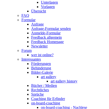
Unterlagen
Vorlagen
Übersicht
FAQ
Formular
Anfrage
Anfrage-Formular senden
Anmelde-Formular
Feedback allgemein
Feedback Homepage
Newsletter
Forum
wer ist online?
Interessantes
Förderungen
Behinderung
Bilder-Galerie
art gallery
art gallery history
Bücher / Medien
Rechtliches
Sprüche
Coaching für Erfinder
on-board-coaching
on-board-coaching - Nachlese