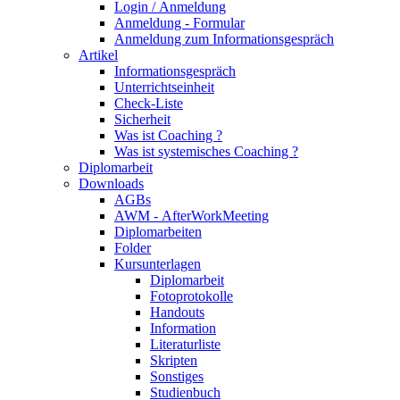
Login / Anmeldung
Anmeldung - Formular
Anmeldung zum Informationsgespräch
Artikel
Informationsgespräch
Unterrichtseinheit
Check-Liste
Sicherheit
Was ist Coaching ?
Was ist systemisches Coaching ?
Diplomarbeit
Downloads
AGBs
AWM - AfterWorkMeeting
Diplomarbeiten
Folder
Kursunterlagen
Diplomarbeit
Fotoprotokolle
Handouts
Information
Literaturliste
Skripten
Sonstiges
Studienbuch