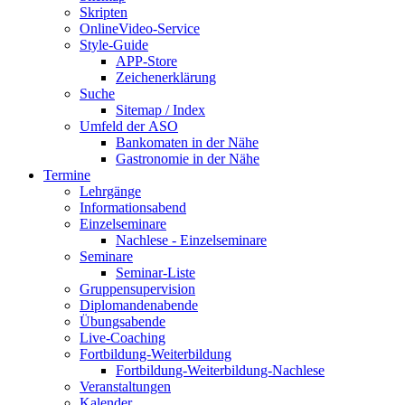
Skripten
OnlineVideo-Service
Style-Guide
APP-Store
Zeichenerklärung
Suche
Sitemap / Index
Umfeld der ASO
Bankomaten in der Nähe
Gastronomie in der Nähe
Termine
Lehrgänge
Informationsabend
Einzelseminare
Nachlese - Einzelseminare
Seminare
Seminar-Liste
Gruppensupervision
Diplomandenabende
Übungsabende
Live-Coaching
Fortbildung-Weiterbildung
Fortbildung-Weiterbildung-Nachlese
Veranstaltungen
Kalender