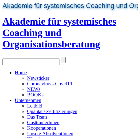
Akademie für systemisches Coaching und Or
Akademie für systemisches
Coaching und
Organisationsberatung
Home
Newsticker
Coronavirus - Covid19
NEWs
BOOKs
Unternehmen
Leitbild
Qualität / Zertifizierungen
Das Team
GasttrainerInnen
Kooperationen
Unsere AbsolventInnen