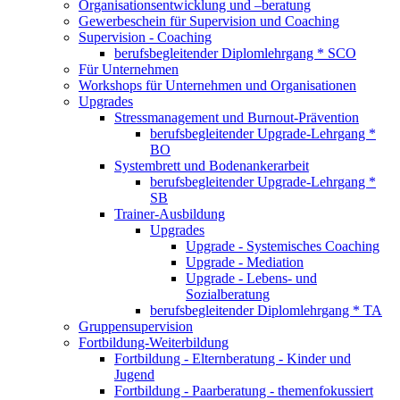
Organisationsentwicklung und –beratung
Gewerbeschein für Supervision und Coaching
Supervision - Coaching
berufsbegleitender Diplomlehrgang * SCO
Für Unternehmen
Workshops für Unternehmen und Organisationen
Upgrades
Stressmanagement und Burnout-Prävention
berufsbegleitender Upgrade-Lehrgang *
BO
Systembrett und Bodenankerarbeit
berufsbegleitender Upgrade-Lehrgang *
SB
Trainer-Ausbildung
Upgrades
Upgrade - Systemisches Coaching
Upgrade - Mediation
Upgrade - Lebens- und
Sozialberatung
berufsbegleitender Diplomlehrgang * TA
Gruppensupervision
Fortbildung-Weiterbildung
Fortbildung - Elternberatung - Kinder und
Jugend
Fortbildung - Paarberatung - themenfokussiert