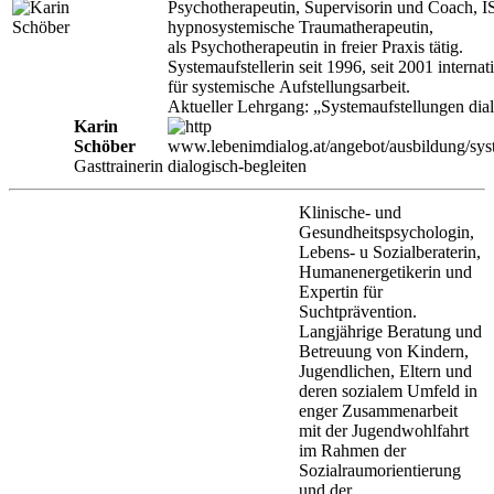
Psychotherapeutin, Supervisorin und Coach, I
hypnosystemische Traumatherapeutin,
als Psychotherapeutin in freier Praxis tätig.
Systemaufstellerin seit 1996, seit 2001 interna
für systemische Aufstellungsarbeit.
Aktueller Lehrgang: „Systemaufstellungen dial
Karin
Schöber
www.lebenimdialog.at/angebot/ausbildung/sys
Gasttrainerin
dialogisch-begleiten
Klinische- und
Gesundheitspsychologin,
Lebens- u Sozialberaterin,
Humanenergetikerin und
Expertin für
Suchtprävention.
Langjährige Beratung und
Betreuung von Kindern,
Jugendlichen, Eltern und
deren sozialem Umfeld in
enger Zusammenarbeit
mit der Jugendwohlfahrt
im Rahmen der
Sozialraumorientierung
und der