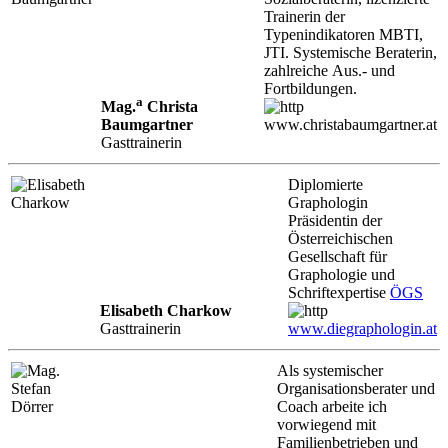
Trainerin der
Typenindikatoren MBTI,
JTI. Systemische Beraterin,
zahlreiche Aus.- und
Fortbildungen.
a
Mag.
Christa
Baumgartner
www.christabaumgartner.at
Gasttrainerin
Diplomierte
Graphologin
Präsidentin der
Österreichischen
Gesellschaft für
Graphologie und
Schriftexpertise
ÖGS
Elisabeth Charkow
Gasttrainerin
www.diegraphologin.at
Als systemischer
Organisationsberater und
Coach arbeite ich
vorwiegend mit
Familienbetrieben und