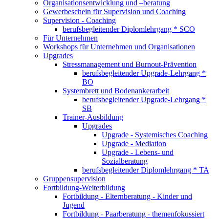
Organisationsentwicklung und –beratung
Gewerbeschein für Supervision und Coaching
Supervision - Coaching
berufsbegleitender Diplomlehrgang * SCO
Für Unternehmen
Workshops für Unternehmen und Organisationen
Upgrades
Stressmanagement und Burnout-Prävention
berufsbegleitender Upgrade-Lehrgang *
BO
Systembrett und Bodenankerarbeit
berufsbegleitender Upgrade-Lehrgang *
SB
Trainer-Ausbildung
Upgrades
Upgrade - Systemisches Coaching
Upgrade - Mediation
Upgrade - Lebens- und
Sozialberatung
berufsbegleitender Diplomlehrgang * TA
Gruppensupervision
Fortbildung-Weiterbildung
Fortbildung - Elternberatung - Kinder und
Jugend
Fortbildung - Paarberatung - themenfokussiert