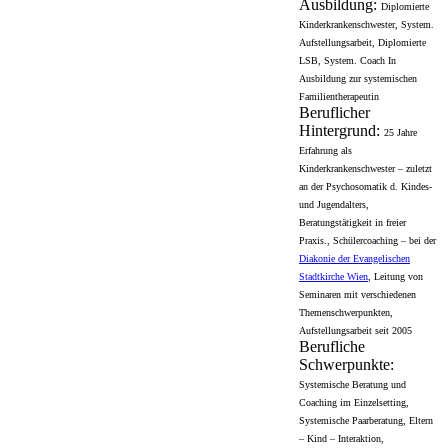
Ausbildung:
Diplomierte
Kinderkrankenschwester, System.
Aufstellungsarbeit, Diplomierte
LSB, System. Coach In
Ausbildung zur systemischen
Familientherapeutin
Beruflicher
Hintergrund:
25 Jahre
Erfahrung als
Kinderkrankenschwester – zuletzt
an der Psychosomatik d. Kindes-
und Jugendalters,
Beratungstätigkeit in freier
Praxis., Schülercoaching – bei der
Diakonie der Evangelischen
Stadtkirche Wien
, Leitung von
Seminaren mit verschiedenen
Themenschwerpunkten,
Aufstellungsarbeit seit 2005
Berufliche
Schwerpunkte:
Systemische Beratung und
Coaching im Einzelsetting,
Systemische Paarberatung, Eltern
– Kind – Interaktion,