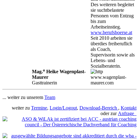
Des weiteren begleitet
sie suchtbelastete
Personen vom Entzug
bis zum
Arbeitseinstieg.
www.berufsboerse.at
Seit 2010 arbeiten sie
überdies freiberuflich
als Coach,
Supervisorin sowie als
Lebens- und
Sozialberaterin.
a
Mag.
Heike Wagenplast-
Maurer
www.wagenplast-
Gasttrainerin
maurer.com
... weiter zu unserem
Team
weiter zu
Termine
,
Login/Logout
,
Download-Bereich
,
Kontakt
oder zur
Anfrage