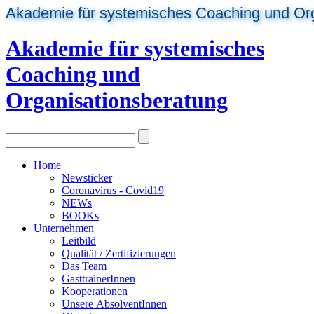
Akademie für systemisches Coaching und Or
Akademie für systemisches
Coaching und
Organisationsberatung
Home
Newsticker
Coronavirus - Covid19
NEWs
BOOKs
Unternehmen
Leitbild
Qualität / Zertifizierungen
Das Team
GasttrainerInnen
Kooperationen
Unsere AbsolventInnen