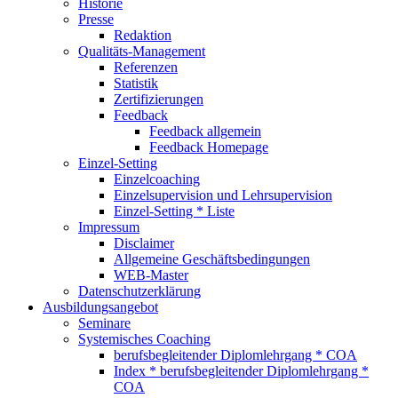
Historie
Presse
Redaktion
Qualitäts-Management
Referenzen
Statistik
Zertifizierungen
Feedback
Feedback allgemein
Feedback Homepage
Einzel-Setting
Einzelcoaching
Einzelsupervision und Lehrsupervision
Einzel-Setting * Liste
Impressum
Disclaimer
Allgemeine Geschäftsbedingungen
WEB-Master
Datenschutzerklärung
Ausbildungsangebot
Seminare
Systemisches Coaching
berufsbegleitender Diplomlehrgang * COA
Index * berufsbegleitender Diplomlehrgang *
COA