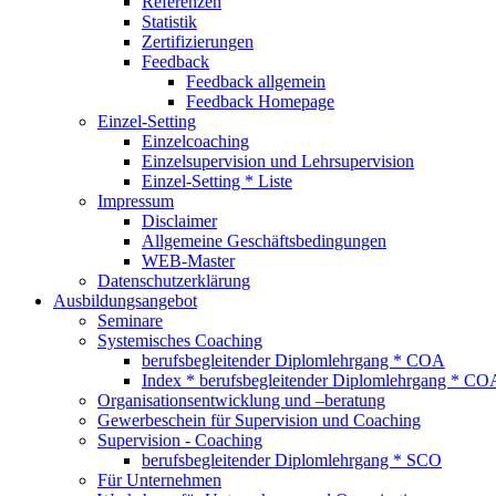
Referenzen
Statistik
Zertifizierungen
Feedback
Feedback allgemein
Feedback Homepage
Einzel-Setting
Einzelcoaching
Einzelsupervision und Lehrsupervision
Einzel-Setting * Liste
Impressum
Disclaimer
Allgemeine Geschäftsbedingungen
WEB-Master
Datenschutzerklärung
Ausbildungsangebot
Seminare
Systemisches Coaching
berufsbegleitender Diplomlehrgang * COA
Index * berufsbegleitender Diplomlehrgang * CO
Organisationsentwicklung und –beratung
Gewerbeschein für Supervision und Coaching
Supervision - Coaching
berufsbegleitender Diplomlehrgang * SCO
Für Unternehmen