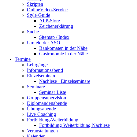
Skripten
OnlineVideo-Service
Style-Guide
APP-Store
Zeichenerklärung
Suche
Sitemap / Index
Umfeld der ASO
Bankomaten in der Nähe
Gastronomie in der Nähe
Termine
Lehrgänge
Informationsabend
Einzelseminare
Nachlese - Einzelseminare
Seminare
Seminar-Liste
Gruppensupervision
Diplomandenabende
Übungsabende
Live-Coaching
Fortbildung-Weiterbildung
Fortbildung-Weiterbildung-Nachlese
Veranstaltungen
Kalender