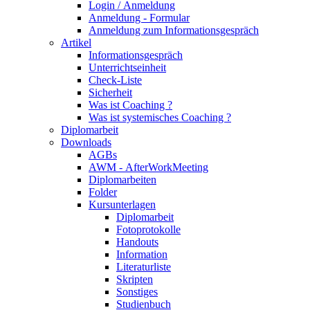
Login / Anmeldung
Anmeldung - Formular
Anmeldung zum Informationsgespräch
Artikel
Informationsgespräch
Unterrichtseinheit
Check-Liste
Sicherheit
Was ist Coaching ?
Was ist systemisches Coaching ?
Diplomarbeit
Downloads
AGBs
AWM - AfterWorkMeeting
Diplomarbeiten
Folder
Kursunterlagen
Diplomarbeit
Fotoprotokolle
Handouts
Information
Literaturliste
Skripten
Sonstiges
Studienbuch