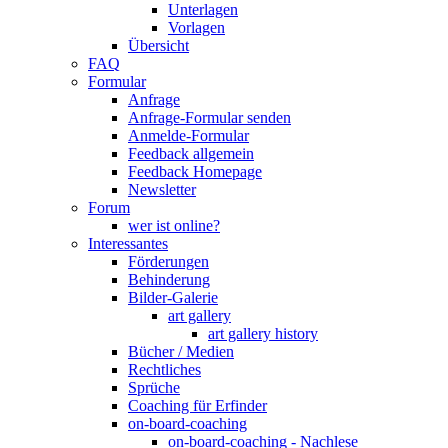
Unterlagen
Vorlagen
Übersicht
FAQ
Formular
Anfrage
Anfrage-Formular senden
Anmelde-Formular
Feedback allgemein
Feedback Homepage
Newsletter
Forum
wer ist online?
Interessantes
Förderungen
Behinderung
Bilder-Galerie
art gallery
art gallery history
Bücher / Medien
Rechtliches
Sprüche
Coaching für Erfinder
on-board-coaching
on-board-coaching - Nachlese