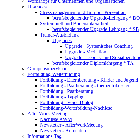
Workshops für Unternehmen und Organisationen
Upgrades
Stressmanagement und Burnout-Prävention
berufsbegleitender Upgrade-Lehrgang * BO
Systembrett und Bodenankerarbeit
berufsbegleitender Upgrade-Lehrgang * SB
Trainer-Ausbildung
Upgrades
Upgrade - Systemisches Coaching
Upgrade - Mediation
Upgrade - Lebens- und Sozialberatun
berufsbegleitender Diplomlehrgang * TA
Gruppensupervision
Fortbildung-Weiterbildung
Fortbildung - Elternberatung - Kinder und Jugend
Fortbildung - Paarberatung - themenfokussiert
Fortbildung - Paarberatung
Fortbildung - Tapping
Fortbildung - Voice Dialog
Fortbildung-Weiterbildung-Nachlese
After Work Meeting
Nachlese AWM
Newsletter - AfterWorkMeeting
Newsletter - Anmelden
Informations-Tag