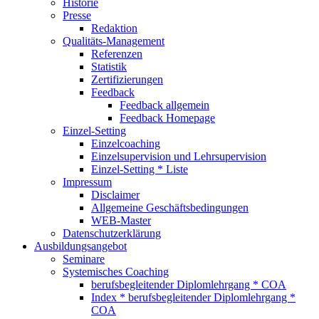
Historie
Presse
Redaktion
Qualitäts-Management
Referenzen
Statistik
Zertifizierungen
Feedback
Feedback allgemein
Feedback Homepage
Einzel-Setting
Einzelcoaching
Einzelsupervision und Lehrsupervision
Einzel-Setting * Liste
Impressum
Disclaimer
Allgemeine Geschäftsbedingungen
WEB-Master
Datenschutzerklärung
Ausbildungsangebot
Seminare
Systemisches Coaching
berufsbegleitender Diplomlehrgang * COA
Index * berufsbegleitender Diplomlehrgang *
COA