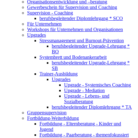
Organisationsentwicklung und –beratung
Gewerbeschein für Supervision und Coaching
Supervision - Coaching
berufsbegleitender Diplomlehrgang * SCO
Für Unternehmen
Workshops für Unternehmen und Organisationen
Upgrades
Stressmanagement und Burnout-Prävention
berufsbegleitender Upgrade-Lehrgang *
BO
Systembrett und Bodenankerarbeit
berufsbegleitender Upgrade-Lehrgang *
SB
Trainer-Ausbildung
Upgrades
Upgrade - Systemisches Coaching
Upgrade - Mediation
Upgrade - Lebens- und
Sozialberatung
berufsbegleitender Diplomlehrgang * TA
Gruppensupervision
Fortbildung-Weiterbildung
Fortbildung - Elternberatung - Kinder und
Jugend
Fortbildung - Paarberatung - themenfokussiert