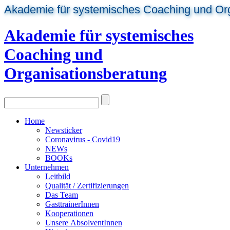
Akademie für systemisches Coaching und Or
Akademie für systemisches
Coaching und
Organisationsberatung
Home
Newsticker
Coronavirus - Covid19
NEWs
BOOKs
Unternehmen
Leitbild
Qualität / Zertifizierungen
Das Team
GasttrainerInnen
Kooperationen
Unsere AbsolventInnen