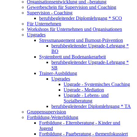
Organisationsentwicklung und –beratung
Gewerbeschein für Supervision und Coaching
Supervision - Coaching
berufsbegleitender Diplomlehrgang * SCO
Für Unternehmen
Workshops für Unternehmen und Organisationen
Upgrades
Stressmanagement und Burnout-Prävention
berufsbegleitender Upgrade-Lehrgang *
BO
Systembrett und Bodenankerarbeit
berufsbegleitender Upgrade-Lehrgang *
SB
Trainer-Ausbildung
Upgrades
Upgrade - Systemisches Coaching
Upgrade - Mediation
Upgrade - Lebens- und
Sozialberatung
berufsbegleitender Diplomlehrgang * TA
Gruppensupervision
Fortbildung-Weiterbildung
Fortbildung - Elternberatung - Kinder und
Jugend
Fortbildung - Paarberatung - themenfokussiert