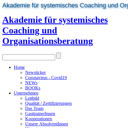
Akademie für systemisches Coaching und Or
Akademie für systemisches
Coaching und
Organisationsberatung
Home
Newsticker
Coronavirus - Covid19
NEWs
BOOKs
Unternehmen
Leitbild
Qualität / Zertifizierungen
Das Team
GasttrainerInnen
Kooperationen
Unsere AbsolventInnen