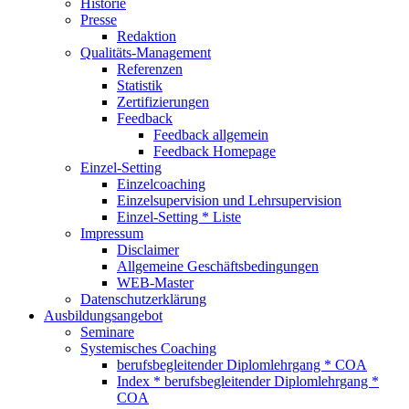
Historie
Presse
Redaktion
Qualitäts-Management
Referenzen
Statistik
Zertifizierungen
Feedback
Feedback allgemein
Feedback Homepage
Einzel-Setting
Einzelcoaching
Einzelsupervision und Lehrsupervision
Einzel-Setting * Liste
Impressum
Disclaimer
Allgemeine Geschäftsbedingungen
WEB-Master
Datenschutzerklärung
Ausbildungsangebot
Seminare
Systemisches Coaching
berufsbegleitender Diplomlehrgang * COA
Index * berufsbegleitender Diplomlehrgang *
COA