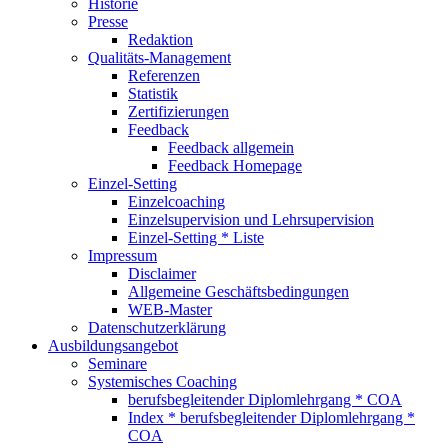
Historie
Presse
Redaktion
Qualitäts-Management
Referenzen
Statistik
Zertifizierungen
Feedback
Feedback allgemein
Feedback Homepage
Einzel-Setting
Einzelcoaching
Einzelsupervision und Lehrsupervision
Einzel-Setting * Liste
Impressum
Disclaimer
Allgemeine Geschäftsbedingungen
WEB-Master
Datenschutzerklärung
Ausbildungsangebot
Seminare
Systemisches Coaching
berufsbegleitender Diplomlehrgang * COA
Index * berufsbegleitender Diplomlehrgang *
COA