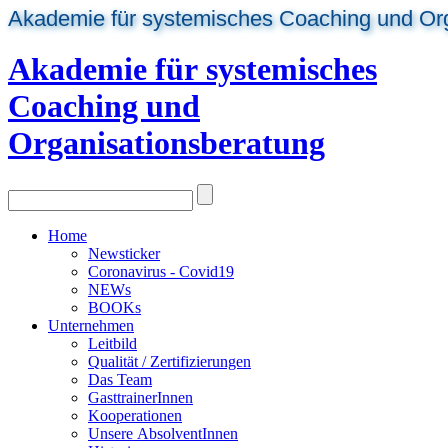
Akademie für systemisches Coaching und Or
Akademie für systemisches
Coaching und
Organisationsberatung
Home
Newsticker
Coronavirus - Covid19
NEWs
BOOKs
Unternehmen
Leitbild
Qualität / Zertifizierungen
Das Team
GasttrainerInnen
Kooperationen
Unsere AbsolventInnen