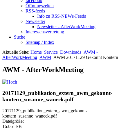
facebook
Öffnungszeiten
RSS-feeds
Info zu RSS-NEWs-Feeds
Newsletter
Newsletter - AfterWorkMeeting
Interessensvertretung
Suche
Sitemap / Index
Aktuelle Seite:
Home
Service
Downloads
AWM -
AfterWorkMeeting
AWM
AWM 20171129 Gekonnt Kontern
AWM - AfterWorkMeeting
20171129_publikation_extern_awm_gekonnt-
kontern_susanne_waneck.pdf
20171129_publikation_extern_awm_gekonnt-
kontern_susanne_waneck.pdf
Dateigröße:
163.61 kB