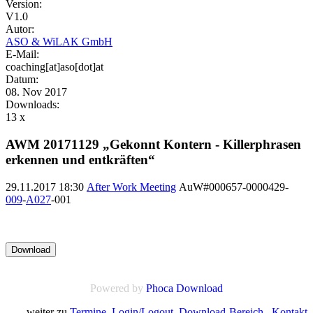
Version:
V1.0
Autor:
ASO & WiLAK GmbH
E-Mail:
coaching[at]aso[dot]at
Datum:
08. Nov 2017
Downloads:
13 x
AWM 20171129 „Gekonnt Kontern - Killerphrasen
erkennen und entkräften“
29.11.2017 18:30
After Work Meeting
AuW#000657-0000429-
009
-
A027
-001
Powered by
Phoca Download
weiter zu
Termine
,
Login/Logout
,
Download-Bereich
,
Kontakt