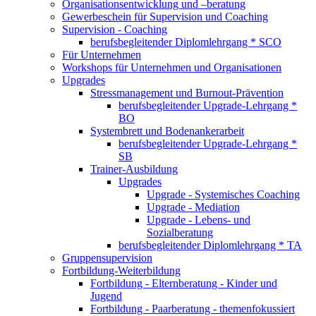
Organisationsentwicklung und –beratung
Gewerbeschein für Supervision und Coaching
Supervision - Coaching
berufsbegleitender Diplomlehrgang * SCO
Für Unternehmen
Workshops für Unternehmen und Organisationen
Upgrades
Stressmanagement und Burnout-Prävention
berufsbegleitender Upgrade-Lehrgang *
BO
Systembrett und Bodenankerarbeit
berufsbegleitender Upgrade-Lehrgang *
SB
Trainer-Ausbildung
Upgrades
Upgrade - Systemisches Coaching
Upgrade - Mediation
Upgrade - Lebens- und
Sozialberatung
berufsbegleitender Diplomlehrgang * TA
Gruppensupervision
Fortbildung-Weiterbildung
Fortbildung - Elternberatung - Kinder und
Jugend
Fortbildung - Paarberatung - themenfokussiert