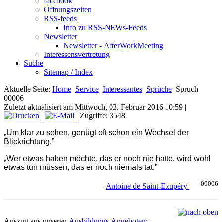
facebook
Öffnungszeiten
RSS-feeds
Info zu RSS-NEWs-Feeds
Newsletter
Newsletter - AfterWorkMeeting
Interessensvertretung
Suche
Sitemap / Index
Aktuelle Seite:
Home
Service
Interessantes
Sprüche
Spruch
00006
Zuletzt aktualisiert am Mittwoch, 03. Februar 2016 10:59
|
|
| Zugriffe: 3548
„Um klar zu sehen, genügt oft schon ein Wechsel der
Blickrichtung.”
„Wer etwas haben möchte, das er noch nie hatte, wird wohl
etwas tun müssen, das er noch niemals tat.”
00006
Antoine de Saint-Exupéry
Auszug aus unseren
Ausbildungs-Angeboten
: