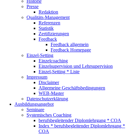
Historie
Presse
Redaktion
Qualitäts-Management
Referenzen
Statistik
Zertifizierungen
Feedback
Feedback allgemein
Feedback Homepage
Einzel-Setting
Einzelcoaching
Einzelsupervision und Lehrsupervision
Einzel-Setting * Liste
Impressum
Disclaimer
Allgemeine Geschäftsbedingungen
WEB-Master
Datenschutzerklärung
Ausbildungsangebot
Seminare
Systemisches Coaching
berufsbegleitender Diplomlehrgang * COA
Index * berufsbegleitender Diplomlehrgang *
COA