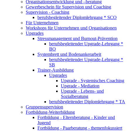
Organisationsentwicklung und –beratung
Gewerbeschein für Supervision und Coaching
Supervision - Coaching
berufsbegleitender Diplomlehrgang * SCO
Für Unternehmen
Workshops für Unternehmen und Organisationen
Upgrades
Stressmanagement und Burnout-Prävention
berufsbegleitender Upgrade-Lehrgang *
BO
Systembrett und Bodenankerarbeit
berufsbegleitender Upgrade-Lehrgang *
SB
Trainer-Ausbildung
Upgrades
Upgrade - Systemisches Coaching
Upgrade - Mediation
Upgrade - Lebens- und
Sozialberatung
berufsbegleitender Diplomlehrgang * TA
Gruppensupervision
Fortbildung-Weiterbildung
Fortbildung - Elternberatung - Kinder und
Jugend
Fortbildung - Paarberatung - themenfokussiert