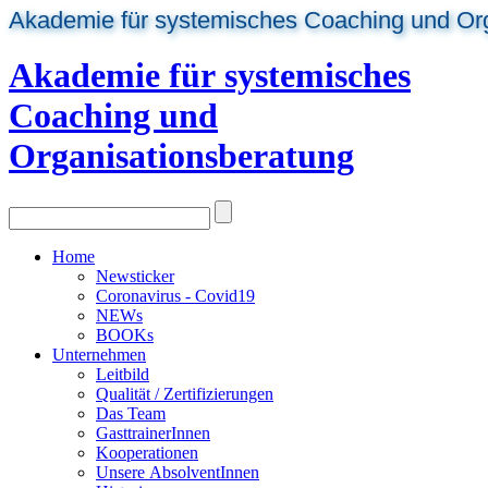
Akademie für systemisches Coaching und Or
Akademie für systemisches
Coaching und
Organisationsberatung
Home
Newsticker
Coronavirus - Covid19
NEWs
BOOKs
Unternehmen
Leitbild
Qualität / Zertifizierungen
Das Team
GasttrainerInnen
Kooperationen
Unsere AbsolventInnen