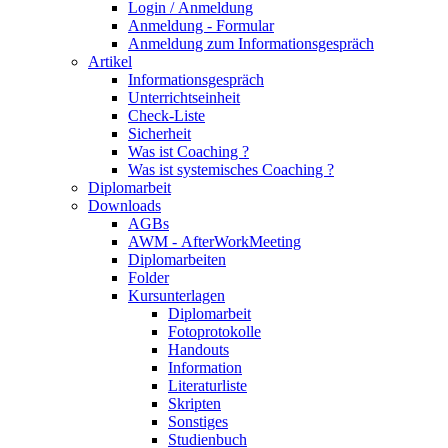
Login / Anmeldung
Anmeldung - Formular
Anmeldung zum Informationsgespräch
Artikel
Informationsgespräch
Unterrichtseinheit
Check-Liste
Sicherheit
Was ist Coaching ?
Was ist systemisches Coaching ?
Diplomarbeit
Downloads
AGBs
AWM - AfterWorkMeeting
Diplomarbeiten
Folder
Kursunterlagen
Diplomarbeit
Fotoprotokolle
Handouts
Information
Literaturliste
Skripten
Sonstiges
Studienbuch