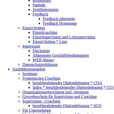
Referenzen
Statistik
Zertifizierungen
Feedback
Feedback allgemein
Feedback Homepage
Einzel-Setting
Einzelcoaching
Einzelsupervision und Lehrsupervision
Einzel-Setting * Liste
Impressum
Disclaimer
Allgemeine Geschäftsbedingungen
WEB-Master
Datenschutzerklärung
Ausbildungsangebot
Seminare
Systemisches Coaching
berufsbegleitender Diplomlehrgang * COA
Index * berufsbegleitender Diplomlehrgang * CO
Organisationsentwicklung und –beratung
Gewerbeschein für Supervision und Coaching
Supervision - Coaching
berufsbegleitender Diplomlehrgang * SCO
Für Unternehmen