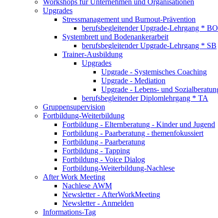
Workshops für Unternehmen und Organisationen
Upgrades
Stressmanagement und Burnout-Prävention
berufsbegleitender Upgrade-Lehrgang * BO
Systembrett und Bodenankerarbeit
berufsbegleitender Upgrade-Lehrgang * SB
Trainer-Ausbildung
Upgrades
Upgrade - Systemisches Coaching
Upgrade - Mediation
Upgrade - Lebens- und Sozialberatun
berufsbegleitender Diplomlehrgang * TA
Gruppensupervision
Fortbildung-Weiterbildung
Fortbildung - Elternberatung - Kinder und Jugend
Fortbildung - Paarberatung - themenfokussiert
Fortbildung - Paarberatung
Fortbildung - Tapping
Fortbildung - Voice Dialog
Fortbildung-Weiterbildung-Nachlese
After Work Meeting
Nachlese AWM
Newsletter - AfterWorkMeeting
Newsletter - Anmelden
Informations-Tag