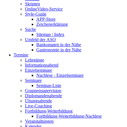
Skripten
OnlineVideo-Service
Style-Guide
APP-Store
Zeichenerklärung
Suche
Sitemap / Index
Umfeld der ASO
Bankomaten in der Nähe
Gastronomie in der Nähe
Termine
Lehrgänge
Informationsabend
Einzelseminare
Nachlese - Einzelseminare
Seminare
Seminar-Liste
Gruppensupervision
Diplomandenabende
Übungsabende
Live-Coaching
Fortbildung-Weiterbildung
Fortbildung-Weiterbildung-Nachlese
Veranstaltungen
Kalender