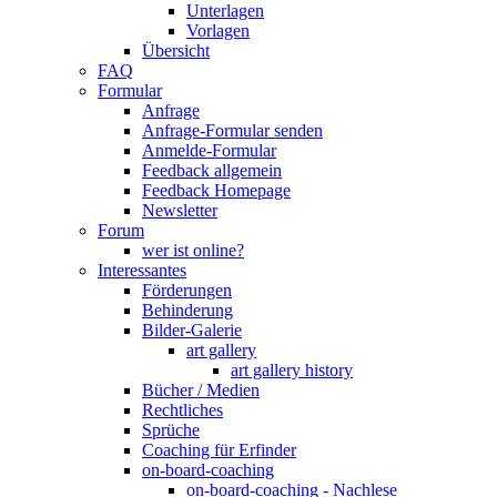
Unterlagen
Vorlagen
Übersicht
FAQ
Formular
Anfrage
Anfrage-Formular senden
Anmelde-Formular
Feedback allgemein
Feedback Homepage
Newsletter
Forum
wer ist online?
Interessantes
Förderungen
Behinderung
Bilder-Galerie
art gallery
art gallery history
Bücher / Medien
Rechtliches
Sprüche
Coaching für Erfinder
on-board-coaching
on-board-coaching - Nachlese