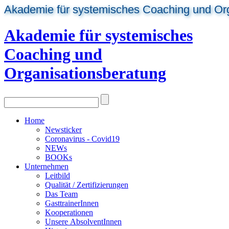
Akademie für systemisches Coaching und Or
Akademie für systemisches
Coaching und
Organisationsberatung
Home
Newsticker
Coronavirus - Covid19
NEWs
BOOKs
Unternehmen
Leitbild
Qualität / Zertifizierungen
Das Team
GasttrainerInnen
Kooperationen
Unsere AbsolventInnen