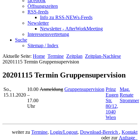
facebook
Öffnungszeiten
RSS-feeds
Info zu RSS-NEWs-Feeds
Newsletter
Newsletter - AfterWorkMeeting
Interessensvertretung
Suche
Sitemap / Index
Aktuelle Seite:
Home
Termine
Zeitplan
Zeitplan-Nachlese
20201115 Termin Gruppensupervision
20201115 Termin Gruppensupervision
So.,
10.00
Anmeldung
Gruppensupervision
Prinz
Mag.
15.11.2020
–
Eugen
Renate
17.00
Str.
Strommer
Uhr
80/12,
1040
Wien
weiter zu
Termine
,
Login/Logout
,
Download-Bereich
,
Kontakt
oder zur
Anfrage