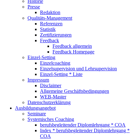
Historie
Presse
Redaktion
Qualitäts-Management
Referenzen
Statistik
Zertifizierungen
Feedback
Feedback allgemein
Feedback Homepage
Einzel-Setting
Einzelcoaching
Einzelsupervision und Lehrsupervision
Einzel-Setting * Liste
Impressum
Disclaimer
Allgemeine Geschäftsbedingungen
WEB-Master
Datenschutzerklärung
Ausbildungsangebot
Seminare
Systemisches Coaching
berufsbegleitender Diplomlehrgang * COA
Index * berufsbegleitender Diplomlehrgang *
COA