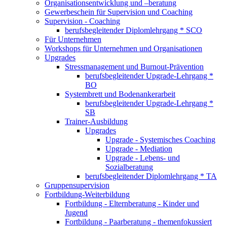
Organisationsentwicklung und –beratung
Gewerbeschein für Supervision und Coaching
Supervision - Coaching
berufsbegleitender Diplomlehrgang * SCO
Für Unternehmen
Workshops für Unternehmen und Organisationen
Upgrades
Stressmanagement und Burnout-Prävention
berufsbegleitender Upgrade-Lehrgang *
BO
Systembrett und Bodenankerarbeit
berufsbegleitender Upgrade-Lehrgang *
SB
Trainer-Ausbildung
Upgrades
Upgrade - Systemisches Coaching
Upgrade - Mediation
Upgrade - Lebens- und
Sozialberatung
berufsbegleitender Diplomlehrgang * TA
Gruppensupervision
Fortbildung-Weiterbildung
Fortbildung - Elternberatung - Kinder und
Jugend
Fortbildung - Paarberatung - themenfokussiert