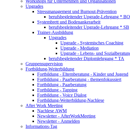
Workshops für Unternehmen und Organisationen
Upgrades
Stressmanagement und Burnout-Prävention
berufsbegleitender Upgrade-Lehrgang * BO
Systembrett und Bodenankerarbeit
berufsbegleitender Upgrade-Lehrgang * SB
Trainer-Ausbildung
Upgrades
Upgrade - Systemisches Coaching
Upgrade - Mediation
Upgrade - Lebens- und Sozialberatun
berufsbegleitender Diplomlehrgang * TA
Gruppensupervision
Fortbildung-Weiterbildung
Fortbildung - Elternberatung - Kinder und Jugend
Fortbildung - Paarberatung - themenfokussiert
Fortbildung - Paarberatung
Fortbildung - Tapping
Fortbildung - Voice Dialog
Fortbildung-Weiterbildung-Nachlese
After Work Meeting
Nachlese AWM
Newsletter - AfterWorkMeeting
Newsletter - Anmelden
Informations-Tag