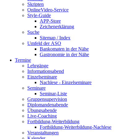
Skripten
OnlineVideo-Service
Style-Guide
APP-Store
Zeichenerklärung
Suche
Sitemap / Index
Umfeld der ASO
Bankomaten in der Nähe
Gastronomie in der Nähe
Termine
Lehrgänge
Informationsabend
Einzelseminare
Nachlese - Einzelseminare
Seminare
Seminar-Liste
Gruppensupervision
Diplomandenabende
Übungsabende
Live-Coaching
Fortbildung-Weiterbildung
Fortbildung-Weiterbildung-Nachlese
Veranstaltungen
Kalender