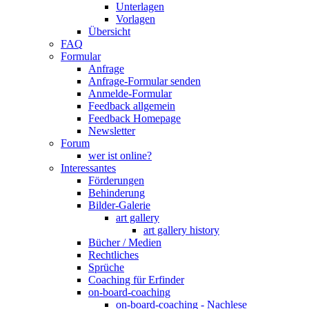
Unterlagen
Vorlagen
Übersicht
FAQ
Formular
Anfrage
Anfrage-Formular senden
Anmelde-Formular
Feedback allgemein
Feedback Homepage
Newsletter
Forum
wer ist online?
Interessantes
Förderungen
Behinderung
Bilder-Galerie
art gallery
art gallery history
Bücher / Medien
Rechtliches
Sprüche
Coaching für Erfinder
on-board-coaching
on-board-coaching - Nachlese