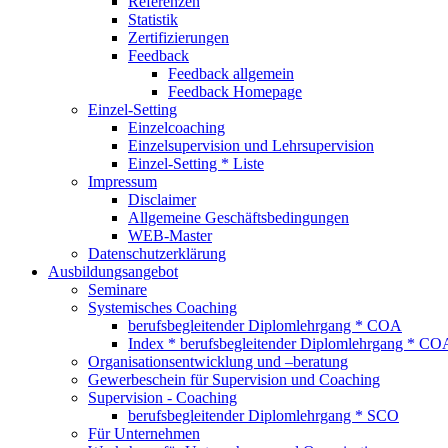
Referenzen
Statistik
Zertifizierungen
Feedback
Feedback allgemein
Feedback Homepage
Einzel-Setting
Einzelcoaching
Einzelsupervision und Lehrsupervision
Einzel-Setting * Liste
Impressum
Disclaimer
Allgemeine Geschäftsbedingungen
WEB-Master
Datenschutzerklärung
Ausbildungsangebot
Seminare
Systemisches Coaching
berufsbegleitender Diplomlehrgang * COA
Index * berufsbegleitender Diplomlehrgang * CO
Organisationsentwicklung und –beratung
Gewerbeschein für Supervision und Coaching
Supervision - Coaching
berufsbegleitender Diplomlehrgang * SCO
Für Unternehmen