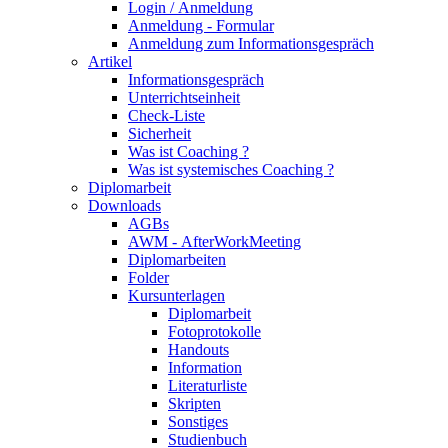
Login / Anmeldung
Anmeldung - Formular
Anmeldung zum Informationsgespräch
Artikel
Informationsgespräch
Unterrichtseinheit
Check-Liste
Sicherheit
Was ist Coaching ?
Was ist systemisches Coaching ?
Diplomarbeit
Downloads
AGBs
AWM - AfterWorkMeeting
Diplomarbeiten
Folder
Kursunterlagen
Diplomarbeit
Fotoprotokolle
Handouts
Information
Literaturliste
Skripten
Sonstiges
Studienbuch